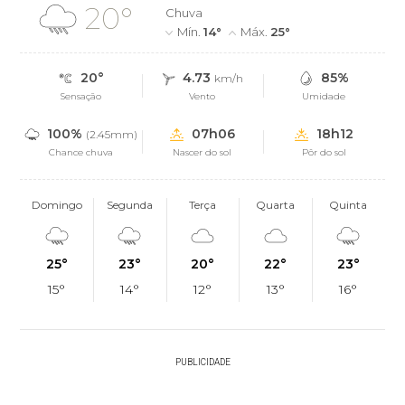
20°
Chuva
Mín.
14°
Máx.
25°
20°
4.73
85%
km/h
Sensação
Vento
Umidade
100%
07h06
18h12
(2.45mm)
Chance chuva
Nascer do sol
Pôr do sol
Domingo
Segunda
Terça
Quarta
Quinta
25°
23°
20°
22°
23°
15°
14°
12°
13°
16°
PUBLICIDADE