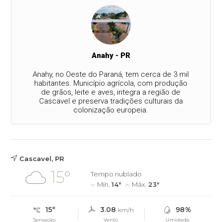
Anahy - PR
Anahy, no Oeste do Paraná, tem cerca de 3 mil
habitantes. Município agrícola, com produção
de grãos, leite e aves, integra a região de
Cascavel e preserva tradições culturais da
colonização europeia.
Cascavel, PR
15°
Tempo nublado
Mín.
14°
Máx.
23°
15°
3.08
98%
km/h
Sensação
Vento
Umidade