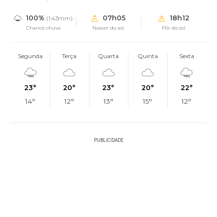
100%
07h05
18h12
(1.43mm)
Chance chuva
Nascer do sol
Pôr do sol
Segunda
Terça
Quarta
Quinta
Sexta
23°
20°
23°
20°
22°
14°
12°
13°
15°
12°
PUBLICIDADE