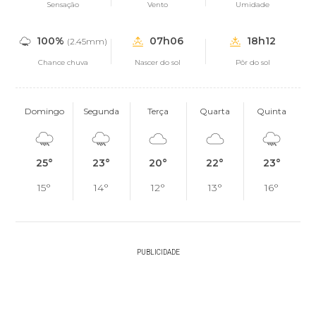
Sensação
Vento
Umidade
100%
07h06
18h12
(2.45mm)
Chance chuva
Nascer do sol
Pôr do sol
Domingo
Segunda
Terça
Quarta
Quinta
25°
23°
20°
22°
23°
15°
14°
12°
13°
16°
PUBLICIDADE