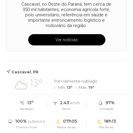
Cascavel, no Oeste do Paraná, tem cerca de
350 mil habitantes, economia agrícola forte,
polo universitário, referência em saúde e
importante entroncamento logístico e
rodoviário da região.
Ver notícias
Cascavel, PR
13°
Parcialmente nublado
Mín.
13°
Máx.
19°
13°
2.43
97%
km/h
Sensação
Vento
Umidade
100%
07h05
18h13
(4.54mm)
Chance chuva
Nascer do sol
Pôr do sol