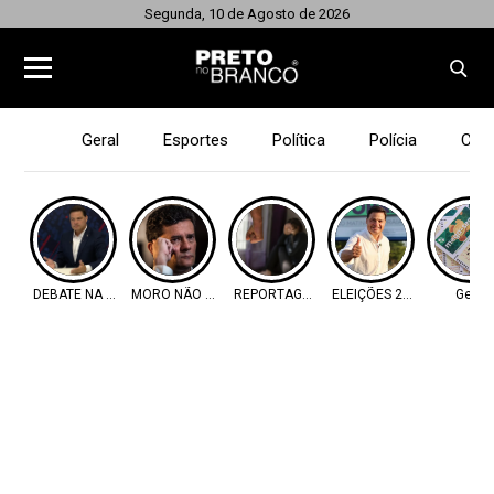
Segunda, 10 de Agosto de 2026
Geral
Esportes
Política
Polícia
Cid
DEBATE NA BAND
MORO NÃO VAI
REPORTAGEM
ELEIÇÕES 2026
Geral