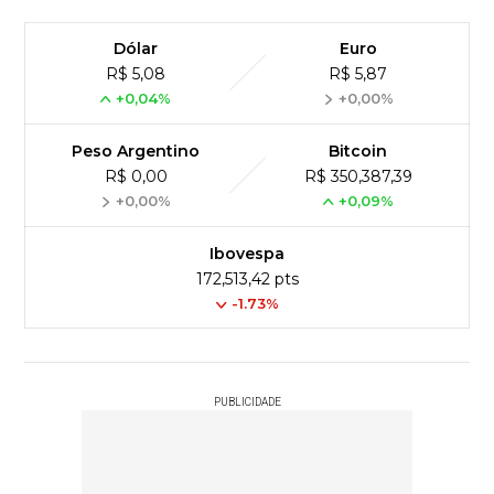
Dólar
Euro
R$ 5,08
R$ 5,87
+0,04%
+0,00%
Peso Argentino
Bitcoin
R$ 0,00
R$ 350,387,39
+0,00%
+0,09%
Ibovespa
172,513,42 pts
-1.73%
PUBLICIDADE