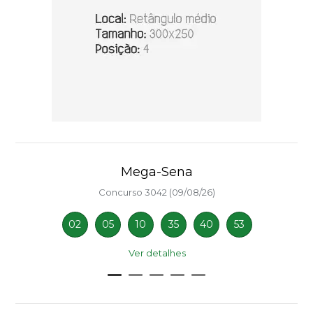
Mega-Sena
Concurso 3042 (09/08/26)
02
05
10
35
40
53
Ver detalhes