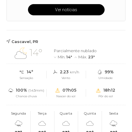
Ver notícias
Cascavel, PR
14°
Parcialmente nublado
Mín.
14°
Máx.
23°
14°
2.23
99%
km/h
Sensação
Vento
Umidade
100%
07h05
18h12
(1.43mm)
Chance chuva
Nascer do sol
Pôr do sol
Segunda
Terça
Quarta
Quinta
Sexta