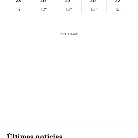
23°
20°
23°
20°
22°
14°
12°
13°
15°
12°
PUBLICIDADE
Últimas notícias