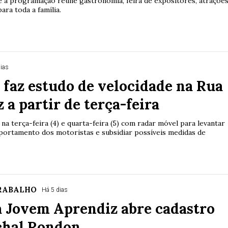
 e a programação reúne gastronomia, feira de expositores, atraçõe
ara toda a família.
dias
 faz estudo de velocidade na Rua
z a partir de terça-feira
 na terça-feira (4) e quarta-feira (5) com radar móvel para levantar
ortamento dos motoristas e subsidiar possíveis medidas de
RABALHO
Há 5 dias
 Jovem Aprendiz abre cadastro
hal Rondon