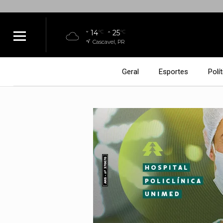
14
25
°C
°C
Cascavel, PR
Geral
Esportes
Polít