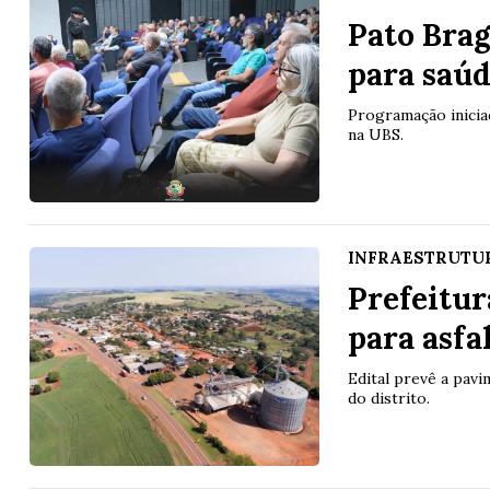
Pato Brag
para saú
Programação inicia
na UBS.
INFRAESTRUTU
Prefeitur
para asfa
Edital prevê a pav
do distrito.