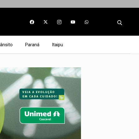
rânsito
Paraná
Itaipu