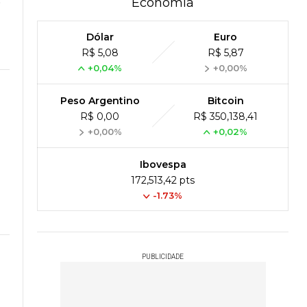
s
Economia
Dólar
Euro
R$ 5,08
R$ 5,87
+0,04%
+0,00%
Peso Argentino
Bitcoin
R$ 0,00
R$ 350,138,41
+0,00%
+0,02%
Ibovespa
172,513,42 pts
-1.73%
PUBLICIDADE