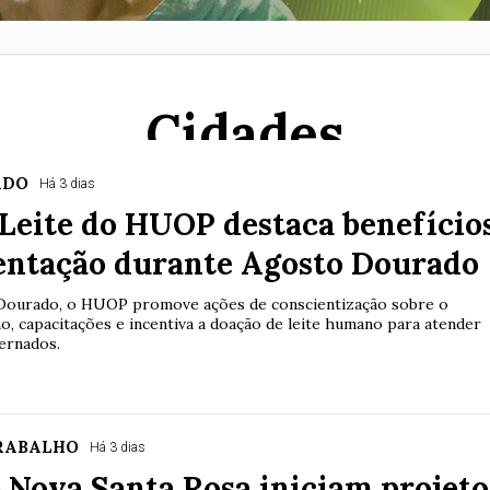
Cidades
ADO
Há 3 dias
Leite do HUOP destaca benefício
ntação durante Agosto Dourado
Dourado, o HUOP promove ações de conscientização sobre o
o, capacitações e incentiva a doação de leite humano para atender
ernados.
RABALHO
Há 3 dias
 Nova Santa Rosa iniciam projeto