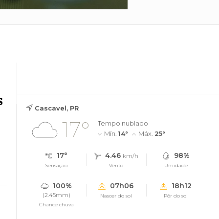
s
Cascavel, PR
17°
Tempo nublado
Mín.
14°
Máx.
25°
17°
4.46
98%
km/h
Sensação
Vento
Umidade
100%
07h06
18h12
(2.45mm)
Nascer do sol
Pôr do sol
Chance chuva