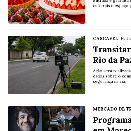
Entrada é gratuita
culturais e espaço p
CASCAVEL
Há 5 
Transitar
Rio da Pa
Ação será realizada
dados sobre o comp
segurança na via.
MERCADO DE T
Programa
em Marec