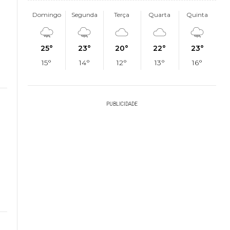
Domingo
Segunda
Terça
Quarta
Quinta
25°
23°
20°
22°
23°
15°
14°
12°
13°
16°
PUBLICIDADE