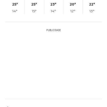
25°
25°
23°
20°
22°
14°
15°
14°
12°
13°
PUBLICIDADE