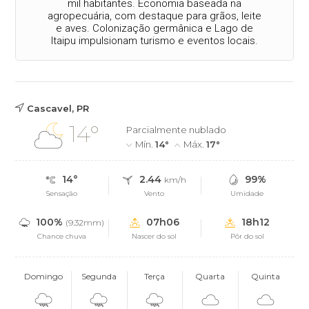
mil habitantes. Economia baseada na
agropecuária, com destaque para grãos, leite
e aves. Colonização germânica e Lago de
Itaipu impulsionam turismo e eventos locais.
Cascavel, PR
14°
Parcialmente nublado
Mín.
14°
Máx.
17°
14°
2.44
99%
km/h
Sensação
Vento
Umidade
100%
07h06
18h12
(9.32mm)
Chance chuva
Nascer do sol
Pôr do sol
Domingo
Segunda
Terça
Quarta
Quinta