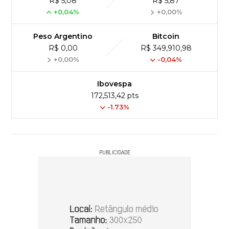
R$ 5,08
R$ 5,87
+0,04%
+0,00%
Peso Argentino
Bitcoin
R$ 0,00
R$ 349,910,98
+0,00%
-0,04%
Ibovespa
172,513,42 pts
-1.73%
PUBLICIDADE