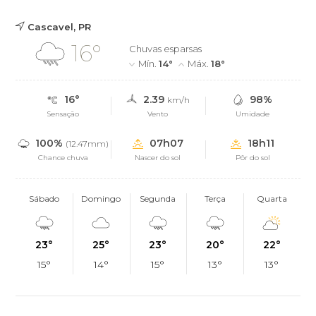
Cascavel, PR
16°
Chuvas esparsas
Mín.
14°
Máx.
18°
16°
2.39
98%
km/h
Sensação
Vento
Umidade
100%
07h07
18h11
(12.47mm)
Chance chuva
Nascer do sol
Pôr do sol
Sábado
Domingo
Segunda
Terça
Quarta
23°
25°
23°
20°
22°
15°
14°
15°
13°
13°