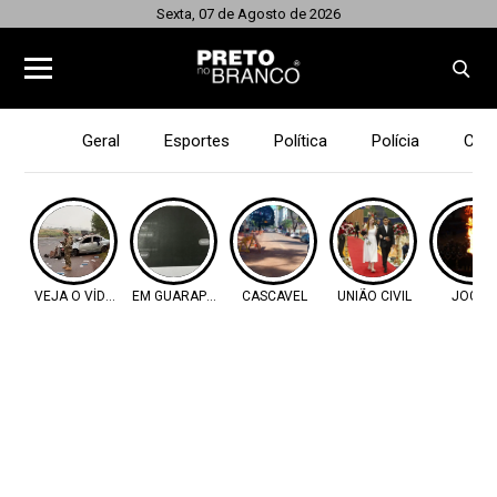
Sexta, 07 de Agosto de 2026
Geral
Esportes
Política
Polícia
Cid
VEJA O VÍDEO
EM GUARAPUAVA
CASCAVEL
UNIÃO CIVIL
JOGOS