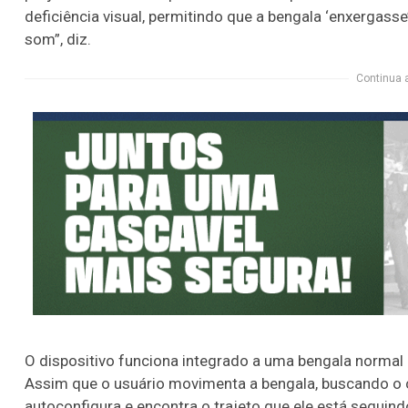
deficiência visual, permitindo que a bengala ‘enxergasse
som”, diz.
Continua 
O dispositivo funciona integrado a uma bengala normal 
Assim que o usuário movimenta a bengala, buscando o c
autoconfigura e encontra o trajeto que ele está seguind