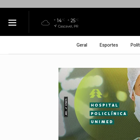
14
25
°C
°C
Cascavel, PR
Geral
Esportes
Polít