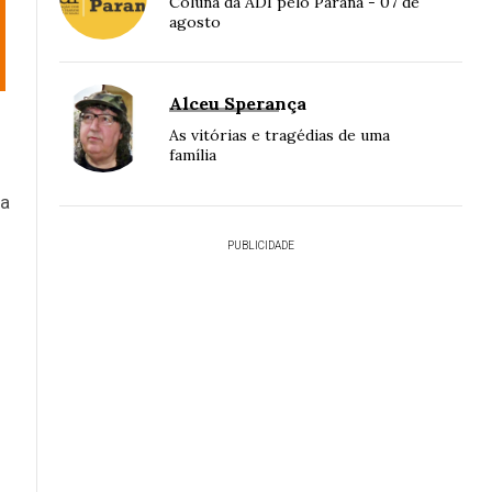
Coluna da ADI pelo Paraná - 07 de
agosto
Alceu Sperança
As vitórias e tragédias de uma
família
ta
PUBLICIDADE