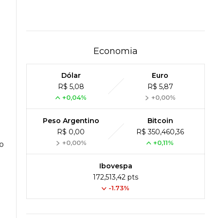
Economia
Dólar
Euro
R$ 5,08
R$ 5,87
+0,04%
+0,00%
.
Peso Argentino
Bitcoin
R$ 0,00
R$ 350,460,36
+0,00%
+0,11%
to
Ibovespa
172,513,42 pts
-1.73%