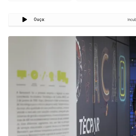
Ouça:
Incubada no Tec