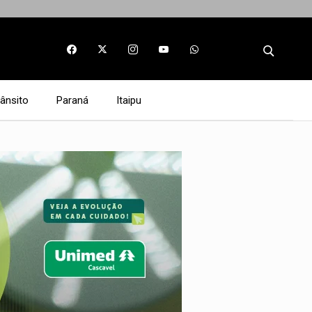
rânsito
Paraná
Itaipu