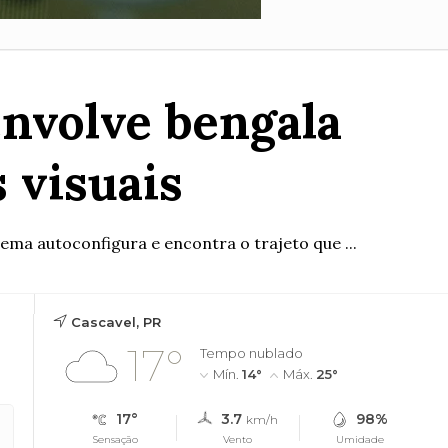
nvolve bengala
s visuais
ema autoconfigura e encontra o trajeto que ...
Cascavel, PR
17°
Tempo nublado
Mín.
14°
Máx.
25°
17°
3.7
98%
km/h
Sensação
Vento
Umidade