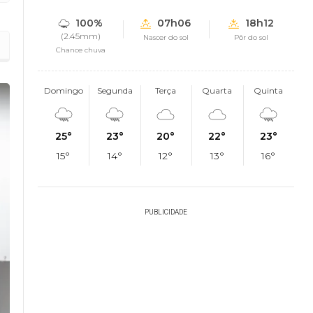
100%
07h06
18h12
(2.45mm)
Nascer do sol
Pôr do sol
Chance chuva
Domingo
Segunda
Terça
Quarta
Quinta
25°
23°
20°
22°
23°
15°
14°
12°
13°
16°
PUBLICIDADE