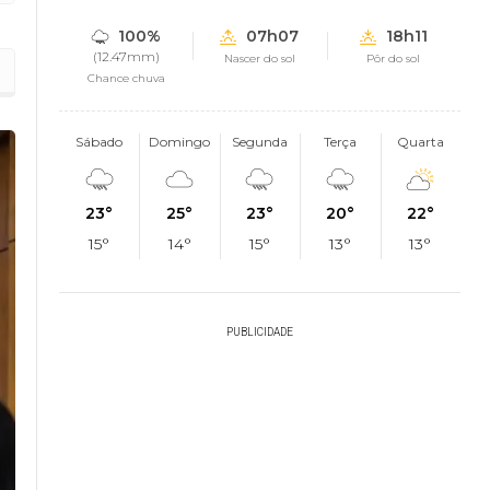
100%
07h07
18h11
(12.47mm)
Nascer do sol
Pôr do sol
Chance chuva
Sábado
Domingo
Segunda
Terça
Quarta
23°
25°
23°
20°
22°
15°
14°
15°
13°
13°
PUBLICIDADE