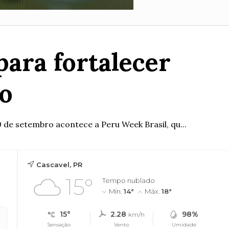
para fortalecer
o
 de setembro acontece a Peru Week Brasil, qu...
Cascavel, PR
15°
Tempo nublado
Mín.
14°
Máx.
18°
15°
2.28
98%
km/h
Sensação
Vento
Umidade