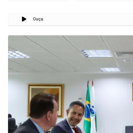
Ouça:
Paraná e