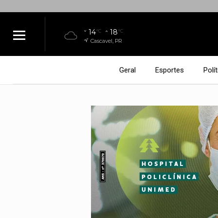
14
18
°C
°C
Cascavel, PR
Geral
Esportes
Polít