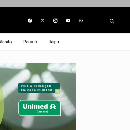
rânsito
Paraná
Itaipu