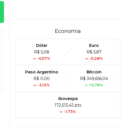
Economia
Dólar
Euro
R$ 5,08
R$ 5,87
-0,57%
-0,28%
Peso Argentino
Bitcoin
R$ 0,00
R$ 349,656,04
-3,12%
+0,78%
Ibovespa
172,513,42 pts
-1.73%