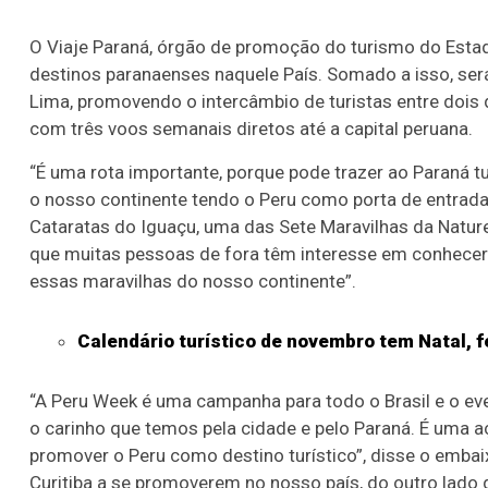
O Viaje Paraná, órgão de promoção do turismo do Esta
destinos paranaenses naquele País. Somado a isso, se
Lima, promovendo o intercâmbio de turistas entre dois d
com três voos semanais diretos até a capital peruana.
“É uma rota importante, porque pode trazer ao Paraná tu
o nosso continente tendo o Peru como porta de entrada
Cataratas do Iguaçu, uma das Sete Maravilhas da Natur
que muitas pessoas de fora têm interesse em conhecer.
essas maravilhas do nosso continente”.
Calendário turístico de novembro tem Natal, f
“A Peru Week é uma campanha para todo o Brasil e o ev
o carinho que temos pela cidade e pelo Paraná. É uma a
promover o Peru como destino turístico”, disse o embai
Curitiba a se promoverem no nosso país, do outro lado 