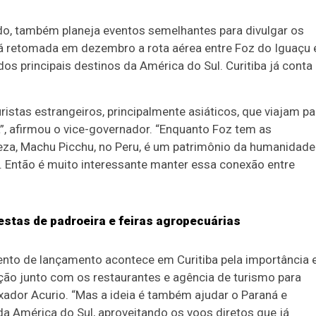
do, também planeja eventos semelhantes para divulgar os
rá retomada em dezembro a rota aérea entre Foz do Iguaçu 
os principais destinos da América do Sul. Curitiba já conta
ristas estrangeiros, principalmente asiáticos, que viajam pa
”, afirmou o vice-governador. “Enquanto Foz tem as
eza, Machu Picchu, no Peru, é um patrimônio da humanidade
 Então é muito interessante manter essa conexão entre
estas de padroeira e feiras agropecuárias
ento de lançamento acontece em Curitiba pela importância 
ção junto com os restaurantes e agência de turismo para
xador Acurio. “Mas a ideia é também ajudar o Paraná e
da América do Sul, aproveitando os voos diretos que já