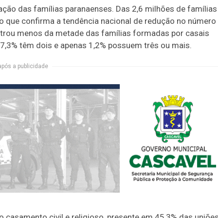
ão das famílias paranaenses. Das 2,6 milhões de famílias
o que confirma a tendência nacional de redução no número
gistrou menos da metade das famílias formadas por casais
, 7,3% têm dois e apenas 1,2% possuem três ou mais.
após a publicidade
 casamento civil e religioso, presente em 45,3% das uniões