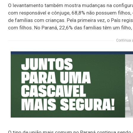
O levantamento também mostra mudanças na configuraç
com responsável e cônjuge, 68,8% não possuem filhos, 
de famílias com crianças. Pela primeira vez, o País re
com filhos. No Paraná, 22,6% das famílias têm um filho
Continua 
O tipo de união mais comum no Paraná continua sendo o