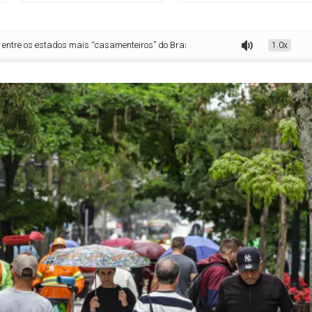
tados mais “casamenteiros” do Brasil, aponta IBGE
1.0x