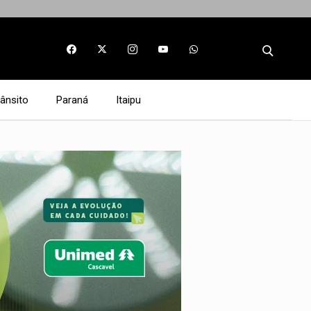
rânsito
Paraná
Itaipu