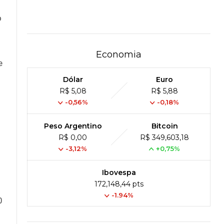
o
Economia
e
Dólar
Euro
R$ 5,08
R$ 5,88
-0,56%
-0,18%
Peso Argentino
Bitcoin
R$ 0,00
R$ 349,603,18
-3,12%
+0,75%
Ibovespa
172,148,44 pts
-1.94%
0