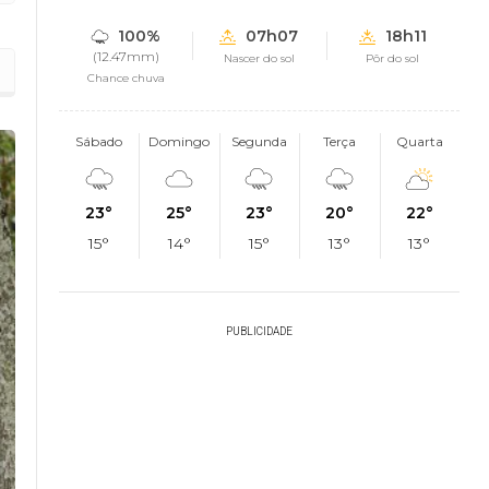
100%
07h07
18h11
(12.47mm)
Nascer do sol
Pôr do sol
Chance chuva
Sábado
Domingo
Segunda
Terça
Quarta
23°
25°
23°
20°
22°
15°
14°
15°
13°
13°
PUBLICIDADE