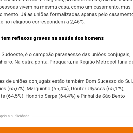
s pessoas vivem na mesma casa, como um casamento, mas
cimento. Já as uniões formalizadas apenas pelo casament
te no religioso correspondem a 2,46%.
o tem reflexos graves na saúde dos homens
ão Sudoeste, é o campeão paranaense das uniões conjugais,
ro. Na outra ponta, Piraquara, na Região Metropolitana d
ces de uniões conjugais estão também Bom Sucesso do Sul,
s (65,6%), Marquinho (65,4%), Doutor Ulysses (65,1%),
ste (64,5%), Honório Serpa (64,4%) e Pinhal de São Bento
após a publicidade