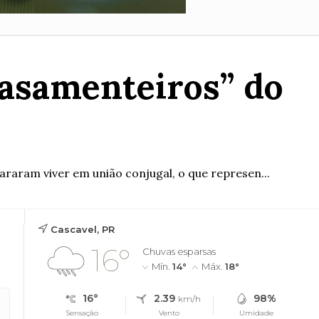
casamenteiros” do
aram viver em união conjugal, o que represen...
Cascavel, PR
16°
Chuvas esparsas
Mín.
14°
Máx.
18°
16°
2.39
98%
km/h
Sensação
Vento
Umidade