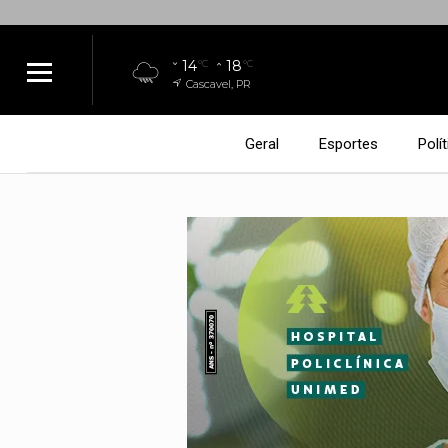
14
18
°C
°C
Cascavel, PR
Geral
Esportes
Polít