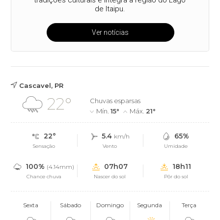
de Itaipu.
Ver notícias
Cascavel, PR
22°
Chuvas esparsas
Mín.
15°
Máx.
21°
22°
5.4
65%
km/h
Sensação
Vento
Umidade
100%
07h07
18h11
(4.14mm)
Chance chuva
Nascer do sol
Pôr do sol
Sexta
Sábado
Domingo
Segunda
Terça