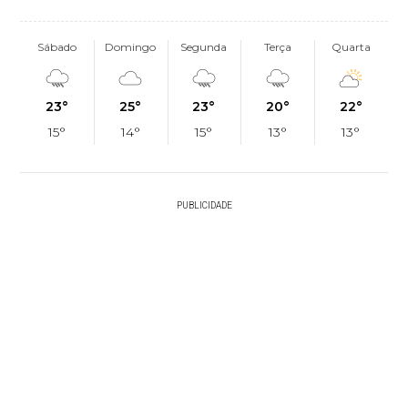
Sábado
Domingo
Segunda
Terça
Quarta
23°
25°
23°
20°
22°
15°
14°
15°
13°
13°
PUBLICIDADE