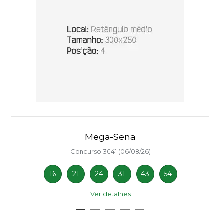
Mega-Sena
Concurso 3041 (06/08/26)
16
21
24
31
43
54
Ver detalhes