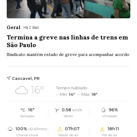
Geral
Há 2 dias
Termina a greve nas linhas de trens em
São Paulo
Sindicato mantém estado de greve para acompanhar acordo
Cascavel, PR
16°
Tempo nublado
Mín.
14°
Máx.
18°
16°
0.58
96%
km/h
Sensação
Vento
Umidade
100%
07h07
18h11
(12.47mm)
Chance chuva
Nascer do sol
Pôr do sol