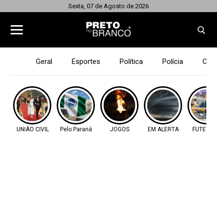
Sexta, 07 de Agosto de 2026
Geral
Esportes
Política
Polícia
Cid
UNIÃO CIVIL
Pelo Paraná
JOGOS
EM ALERTA
FUTEVÔL