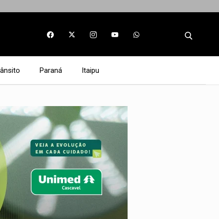
rânsito
Paraná
Itaipu