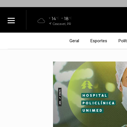
14
18
°C
°C
Cascavel, PR
Geral
Esportes
Polít