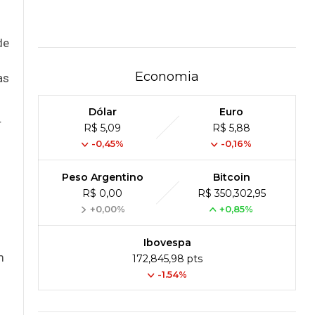
de
Economia
as
Dólar
Euro
r
R$ 5,09
R$ 5,88
-0,45%
-0,16%
Peso Argentino
Bitcoin
R$ 0,00
R$ 350,302,95
+0,00%
+0,85%
Ibovespa
m
172,845,98 pts
-1.54%