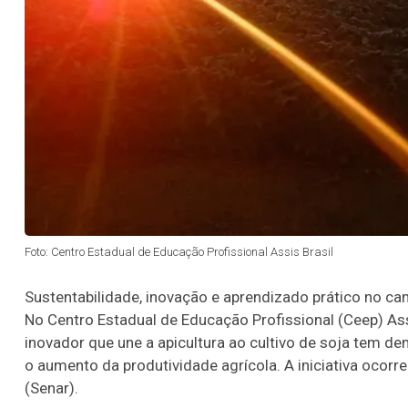
Foto: Centro Estadual de Educação Profissional Assis Brasil
Sustentabilidade, inovação e aprendizado prático no c
No Centro Estadual de Educação Profissional (Ceep) Ass
inovador que une a apicultura ao cultivo de soja tem 
o aumento da produtividade agrícola. A iniciativa ocor
(Senar).