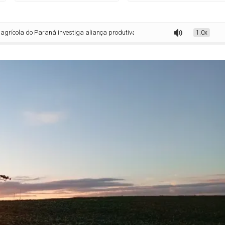
do Paraná investiga aliança produtiva entre apicultura e plantação de soja
1.0x