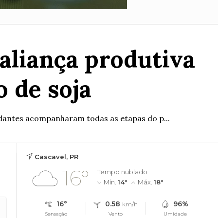
 aliança produtiva
o de soja
studantes acompanharam todas as etapas do p...
Cascavel, PR
16°
Tempo nublado
Mín.
14°
Máx.
18°
16°
0.58
96%
km/h
Sensação
Vento
Umidade