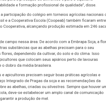
bilidade e formação profissional de qualidade”, disse.
 a participação do colégio em torneios agrícolas nacionais 
asil e a Cooperativa Escola (Coopeab) também ficaram entre
ição Cooperativa, alcançando produção estimada em 246 sac
de campo nessa área. De acordo com a Embrapa Soja, a flo
tras substâncias que as abelhas precisam para o seu
lores, dependendo da cultivar, do solo e do clima. Isso
apicultores que colocam seus apiários perto de lavouras
 o dobro da média brasileira.
es e apicultores precisam seguir boas práticas agrícolas e
ejo Integrado de Pragas da soja e as recomendações da
obre as abelhas, criadas ou silvestres. Sempre que houver u
rícola, deve-se estabelecer um amplo canal de comunicação
e garantir a produção de mel.