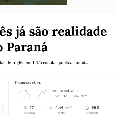
s já são realidade
o Paraná
as de Inglês em 1.675 escolas públicas muni...
Cascavel, PR
17°
Tempo nublado
Mín.
14°
Máx.
25°
17°
4.46
98%
km/h
Sensação
Vento
Umidade