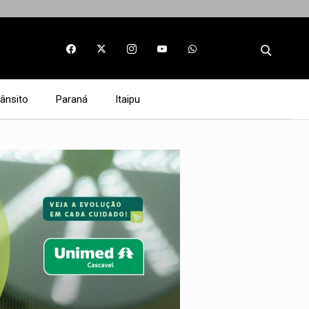
rânsito
Paraná
Itaipu