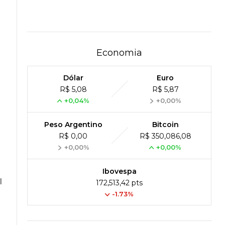
Economia
Dólar
Euro
R$ 5,08
R$ 5,87
+0,04%
+0,00%
Peso Argentino
Bitcoin
R$ 0,00
R$ 350,086,08
+0,00%
+0,00%
Ibovespa
l
172,513,42 pts
-1.73%