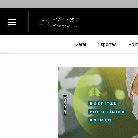
14
25
°C
°C
Cascavel, PR
Geral
Esportes
Polít