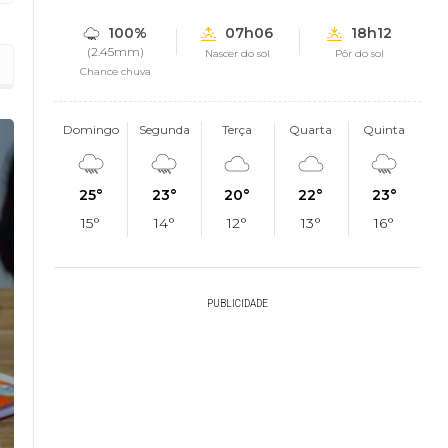
100%
07h06
18h12
(2.45mm)
Nascer do sol
Pôr do sol
Chance chuva
Domingo
Segunda
Terça
Quarta
Quinta
25°
23°
20°
22°
23°
15°
14°
12°
13°
16°
PUBLICIDADE