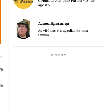
Coluna da ADI pelo Paraná - 07 de
agosto
Alceu Sperança
As vitórias e tragédias de uma
família
PUBLICIDADE
m
va
de