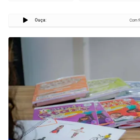
Ouça:
Com fomento do E