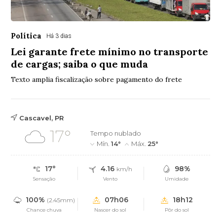
Política
Há 3 dias
Lei garante frete mínimo no transporte
de cargas; saiba o que muda
Texto amplia fiscalização sobre pagamento do frete
Cascavel, PR
17°
Tempo nublado
Mín.
14°
Máx.
25°
17°
4.16
98%
km/h
Sensação
Vento
Umidade
100%
07h06
18h12
(2.45mm)
Chance chuva
Nascer do sol
Pôr do sol