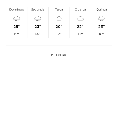
Domingo
Segunda
Terça
Quarta
Quinta
25°
23°
20°
22°
23°
15°
14°
12°
13°
16°
PUBLICIDADE