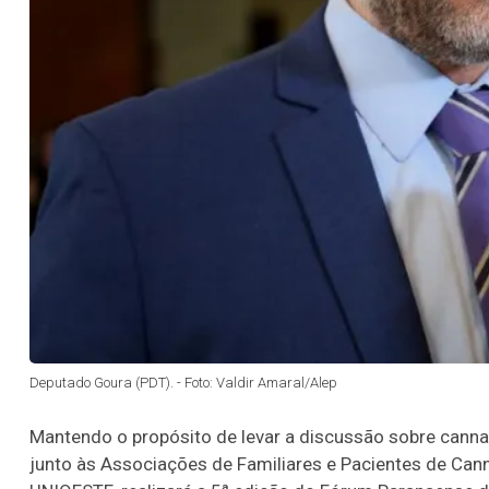
Deputado Goura (PDT). - Foto: Valdir Amaral/Alep
Mantendo o propósito de levar a discussão sobre canna
junto às Associações de Familiares e Pacientes de Cann