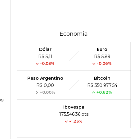
Economia
Dólar
Euro
R$ 5,11
R$ 5,89
-0,03%
-0,06%
Peso Argentino
Bitcoin
R$ 0,00
R$ 350,977,54
+0,00%
+0,62%
os
Ibovespa
175,546,36 pts
-1.23%