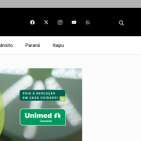
rânsito
Paraná
Itaipu