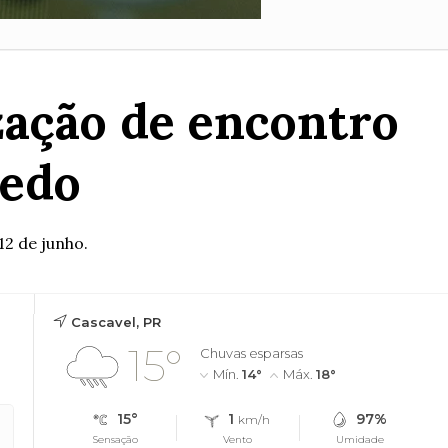
zação de encontro
ledo
12 de junho.
Cascavel, PR
15°
Chuvas esparsas
Mín.
14°
Máx.
18°
15°
1
97%
km/h
Sensação
Vento
Umidade