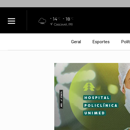
14
18
°C
°C
Cascavel, PR
Geral
Esportes
Polít