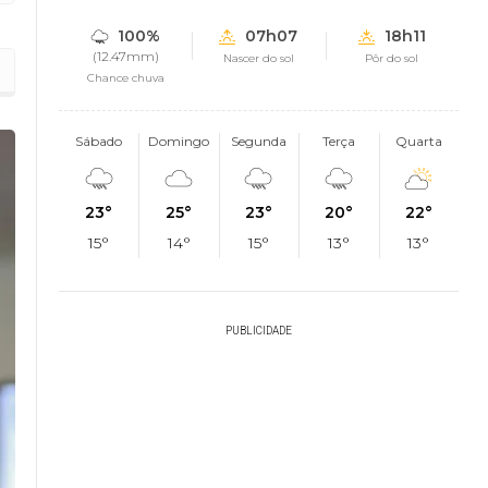
100%
07h07
18h11
(12.47mm)
Nascer do sol
Pôr do sol
Chance chuva
Sábado
Domingo
Segunda
Terça
Quarta
23°
25°
23°
20°
22°
15°
14°
15°
13°
13°
PUBLICIDADE