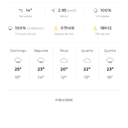
14°
2.95
100%
km/h
Sensação
Vento
Umidade
100%
07h06
18h12
(2.45mm)
Chance chuva
Nascer do sol
Pôr do sol
Domingo
Segunda
Terça
Quarta
Quinta
25°
23°
20°
22°
23°
15°
14°
12°
13°
16°
PUBLICIDADE