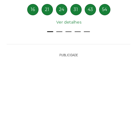
16
21
24
31
43
54
Ver detalhes
PUBLICIDADE