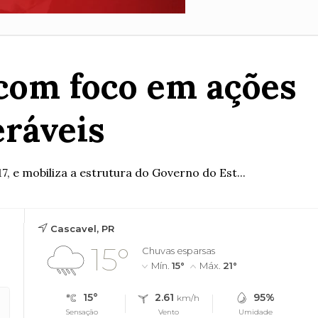
com foco em ações
eráveis
7, e mobiliza a estrutura do Governo do Est...
Cascavel, PR
15°
Chuvas esparsas
Mín.
15°
Máx.
21°
15°
2.61
95%
km/h
Sensação
Vento
Umidade