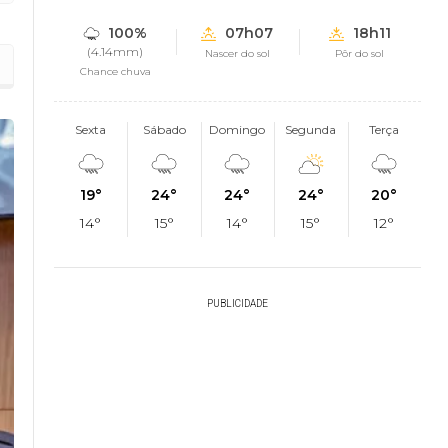
100%
07h07
18h11
(4.14mm)
Nascer do sol
Pôr do sol
Chance chuva
Sexta
Sábado
Domingo
Segunda
Terça
19°
24°
24°
24°
20°
14°
15°
14°
15°
12°
PUBLICIDADE