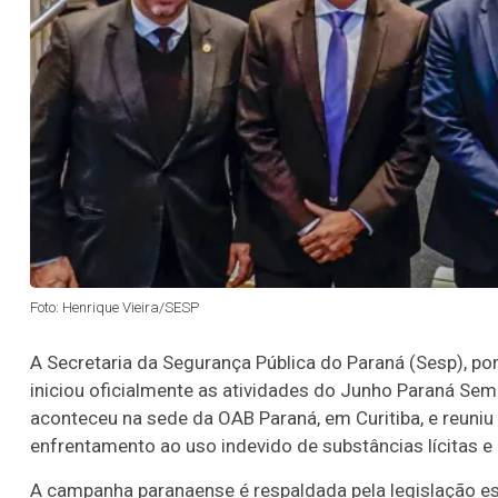
Foto: Henrique Vieira/SESP
A Secretaria da Segurança Pública do Paraná (Sesp), po
iniciou oficialmente as atividades do Junho Paraná Sem 
aconteceu na sede da OAB Paraná, em Curitiba, e reuniu 
enfrentamento ao uso indevido de substâncias lícitas e i
A campanha paranaense é respaldada pela legislação esta