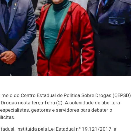
r meio do Centro Estadual de Política Sobre Drogas (CEPSD)
Drogas nesta terça-feira (2). A solenidade de abertura
especialistas, gestores e servidores para debater o
lícitas.
dual, instituída pela Lei Estadual nº 19.121/2017, e