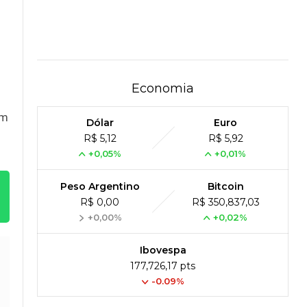
Economia
em
Dólar
Euro
R$ 5,12
R$ 5,92
+0,05%
+0,01%
Peso Argentino
Bitcoin
R$ 0,00
R$ 350,837,03
+0,00%
+0,02%
Ibovespa
177,726,17 pts
-0.09%