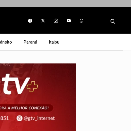
rânsito
Paraná
Itaipu