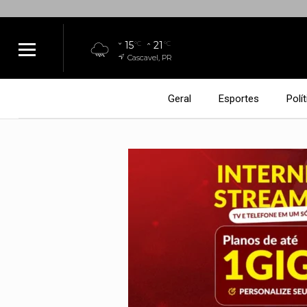
15
21
°C
°C
Cascavel, PR
Geral
Esportes
Polít