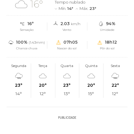
16°
Tempo nublado
Mín.
14°
Máx.
23°
16°
2.03
94%
km/h
Sensação
Vento
Umidade
100%
07h05
18h12
(1.43mm)
Chance chuva
Nascer do sol
Pôr do sol
Segunda
Terça
Quarta
Quinta
Sexta
23°
20°
23°
20°
22°
14°
12°
13°
15°
12°
PUBLICIDADE