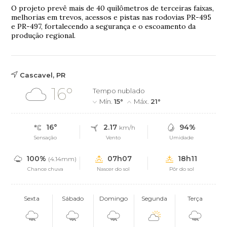
O projeto prevê mais de 40 quilômetros de terceiras faixas,
melhorias em trevos, acessos e pistas nas rodovias PR-495
e PR-497, fortalecendo a segurança e o escoamento da
produção regional.
Cascavel, PR
16°
Tempo nublado
Mín.
15°
Máx.
21°
16°
2.17
94%
km/h
Sensação
Vento
Umidade
100%
07h07
18h11
(4.14mm)
Chance chuva
Nascer do sol
Pôr do sol
Sexta
Sábado
Domingo
Segunda
Terça