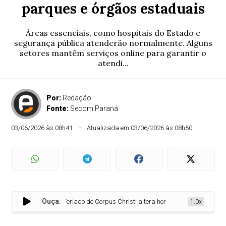
parques e órgãos estaduais
Áreas essenciais, como hospitais do Estado e
segurança pública atenderão normalmente. Alguns
setores mantêm serviços online para garantir o
atendi...
Por:
Redação
Fonte:
Secom Paraná
03/06/2026 às 08h41
Atualizada em 03/06/2026 às 08h50
Ouça:
Feriado de Corpus Christi altera horários de museus, parques 
1.0x