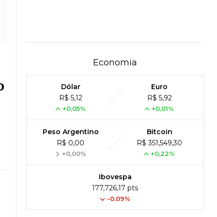
Economia
o
Dólar
Euro
R$ 5,12
R$ 5,92
+0,05%
+0,01%
Peso Argentino
Bitcoin
R$ 0,00
R$ 351,549,30
+0,00%
+0,22%
Ibovespa
177,726,17 pts
-0.09%