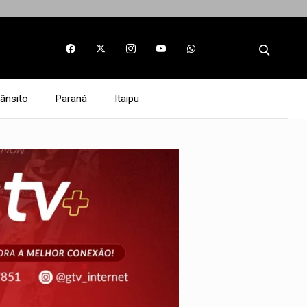
rânsito
Paraná
Itaipu