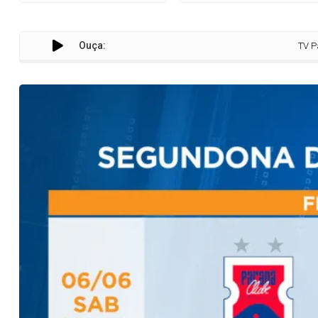
Ouça:
TV Paraná Turi