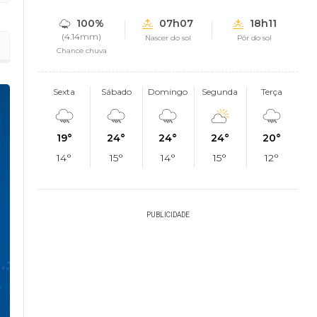
100%
07h07
18h11
(4.14mm)
Nascer do sol
Pôr do sol
Chance chuva
Sexta
Sábado
Domingo
Segunda
Terça
19°
24°
24°
24°
20°
14°
15°
14°
15°
12°
PUBLICIDADE