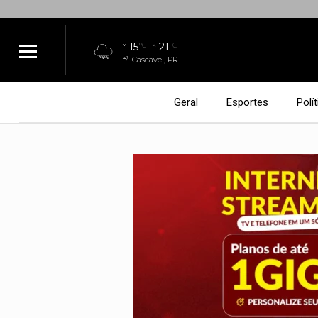
15
21
°C
°C
Cascavel, PR
Geral
Esportes
Polít