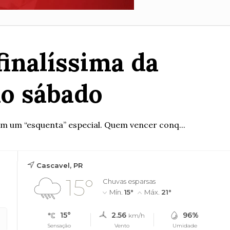
inalíssima da
o sábado
om um “esquenta” especial. Quem vencer conq...
Cascavel, PR
15°
Chuvas esparsas
Mín.
15°
Máx.
21°
15°
2.56
96%
km/h
Sensação
Vento
Umidade