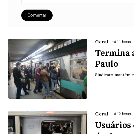
Comentar
Geral
Há 11 horas
Termina a
Paulo
Sindicato mantém 
Geral
Há 12 horas
Usuários 