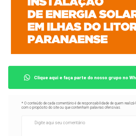
Clique aqui e faça parte do nosso grupo no W
* O conteúdo de cada comentário é de responsabilidade de quem realizá-
com o propósito do site ou que contenham palavras ofensivas.