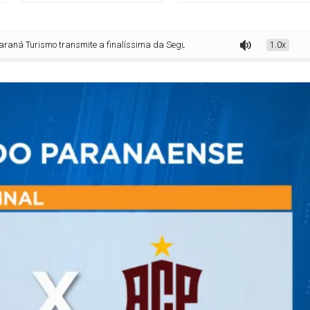
smo transmite a finalíssima da Segundona do Paranaense no sábado
1.0x