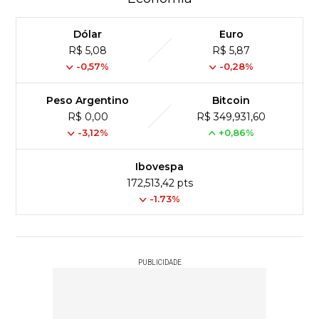
Dólar
Euro
R$ 5,08
R$ 5,87
-0,57%
-0,28%
Peso Argentino
Bitcoin
R$ 0,00
R$ 349,931,60
-3,12%
+0,86%
Ibovespa
172,513,42 pts
-1.73%
PUBLICIDADE