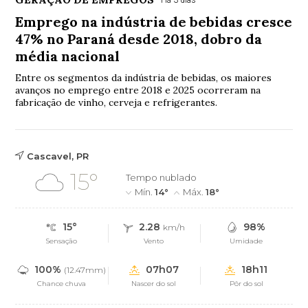
Emprego na indústria de bebidas cresce
47% no Paraná desde 2018, dobro da
média nacional
Entre os segmentos da indústria de bebidas, os maiores
avanços no emprego entre 2018 e 2025 ocorreram na
fabricação de vinho, cerveja e refrigerantes.
Cascavel, PR
15°
Tempo nublado
Mín.
14°
Máx.
18°
15°
2.28
98%
km/h
Sensação
Vento
Umidade
100%
07h07
18h11
(12.47mm)
Chance chuva
Nascer do sol
Pôr do sol