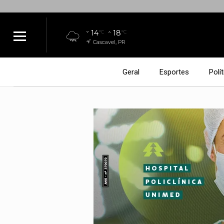
14
18
°C
°C
Cascavel, PR
Geral
Esportes
Polít