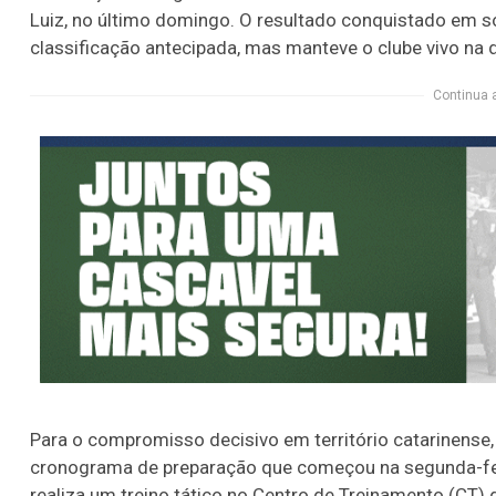
Luiz, no último domingo. O resultado conquistado em sol
classificação antecipada, mas manteve o clube vivo na 
Continua 
Para o compromisso decisivo em território catarinense
cronograma de preparação que começou na segunda-feira
realiza um treino tático no Centro de Treinamento (CT) d