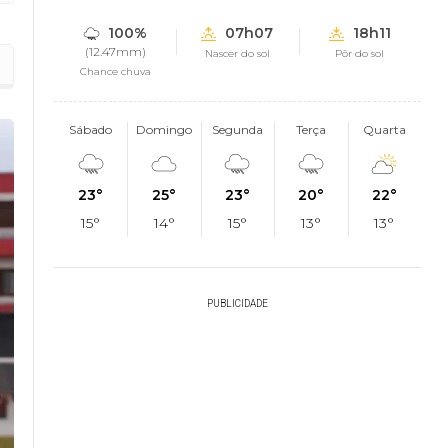
100%
07h07
18h11
(12.47mm)
Nascer do sol
Pôr do sol
Chance chuva
Sábado
Domingo
Segunda
Terça
Quarta
23°
25°
23°
20°
22°
15°
14°
15°
13°
13°
PUBLICIDADE