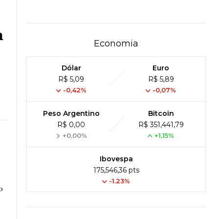
m
Economia
Dólar
Euro
R$ 5,09
R$ 5,89
-0,42%
-0,07%
Peso Argentino
Bitcoin
R$ 0,00
R$ 351,441,79
+0,00%
+1,15%
Ibovespa
175,546,36 pts
-1.23%
o