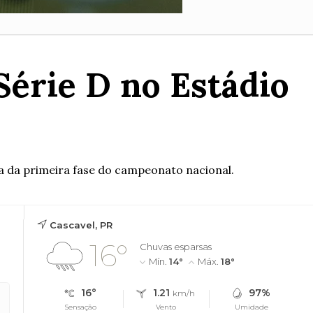
Série D no Estádio
da da primeira fase do campeonato nacional.
Cascavel, PR
16°
Chuvas esparsas
Mín.
14°
Máx.
18°
16°
1.21
97%
km/h
Sensação
Vento
Umidade