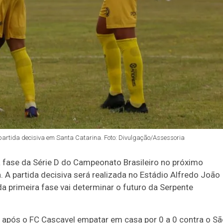
rtida decisiva em Santa Catarina. Foto: Divulgação/Assessoria
a fase da Série D do Campeonato Brasileiro no próximo
. A partida decisiva será realizada no Estádio Alfredo João
 da primeira fase vai determinar o futuro da Serpente
a após o FC Cascavel empatar em casa por 0 a 0 contra o S