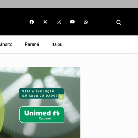
rânsito
Paraná
Itaipu