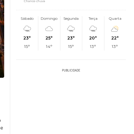
Chance chuva
Sábado
Domingo
Segunda
Terça
Quarta
23°
25°
23°
20°
22°
15°
14°
15°
13°
13°
PUBLICIDADE
o
ue