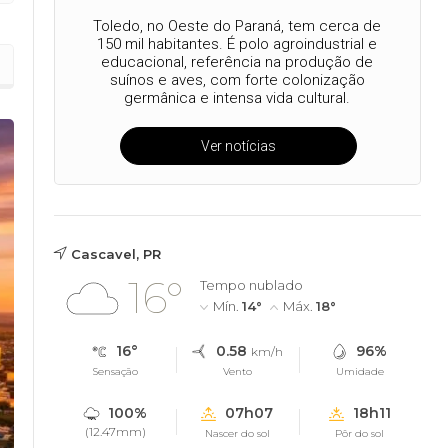
Toledo, no Oeste do Paraná, tem cerca de
150 mil habitantes. É polo agroindustrial e
educacional, referência na produção de
suínos e aves, com forte colonização
germânica e intensa vida cultural.
Ver notícias
Cascavel, PR
16°
Tempo nublado
Mín.
14°
Máx.
18°
16°
0.58
96%
km/h
Sensação
Vento
Umidade
100%
07h07
18h11
(12.47mm)
Nascer do sol
Pôr do sol