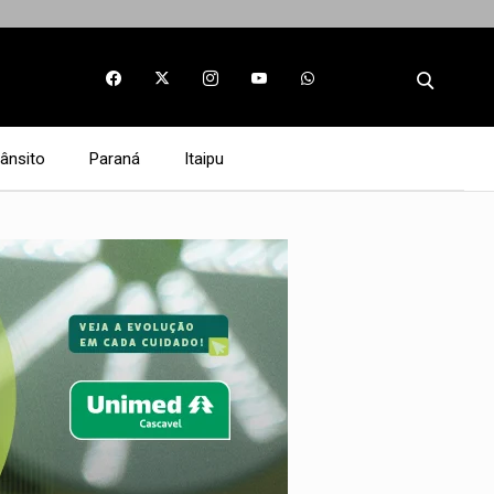
rânsito
Paraná
Itaipu