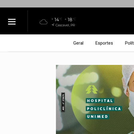
14
18
°C
°C
Cascavel, PR
Geral
Esportes
Polít