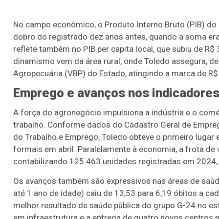
No campo econômico, o Produto Interno Bruto (PIB) do 
dobro do registrado dez anos antes, quando a soma er
reflete também no PIB per capita local, que subiu de R
dinamismo vem da área rural, onde Toledo assegura, de
Agropecuária (VBP) do Estado, atingindo a marca de R$
Emprego e avanços nos indicadores
A força do agronegócio impulsiona a indústria e o comé
trabalho. Conforme dados do Cadastro Geral de Empre
do Trabalho e Emprego, Toledo obteve o primeiro lugar 
formais em abril. Paralelamente à economia, a frota d
contabilizando 125.463 unidades registradas em 2024, 
Os avanços também são expressivos nas áreas de saúde 
até 1 ano de idade) caiu de 13,53 para 6,19 óbitos a ca
melhor resultado de saúde pública do grupo G-24 no es
em infraestrutura e a entrega de quatro novos centros 