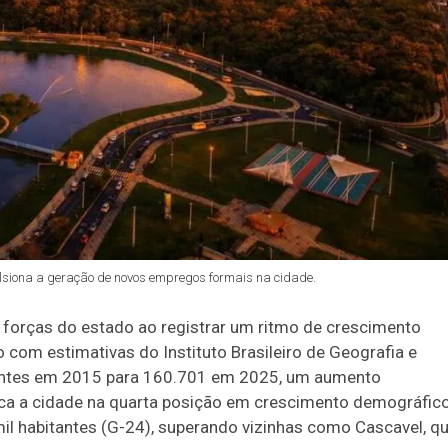
lsiona a geração de novos empregos formais na cidade.
 forças do estado ao registrar um ritmo de crescimento
 com estimativas do Instituto Brasileiro de Geografia e
itantes em 2015 para 160.701 em 2025, um aumento
ca a cidade na quarta posição em crescimento demográfic
l habitantes (G-24), superando vizinhas como Cascavel, q