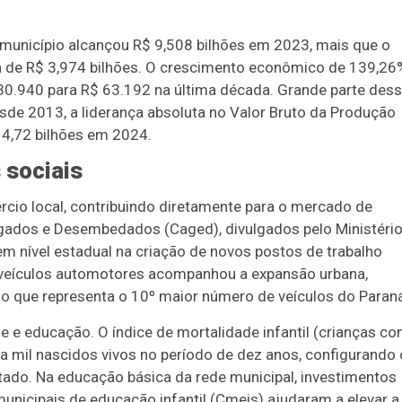
município alcançou R$ 9,508 bilhões em 2023, mais que o
a de R$ 3,974 bilhões. O crescimento econômico de 139,26
$ 30.940 para R$ 63.192 na última década. Grande parte des
sde 2013, a liderança absoluta no Valor Bruto da Produção
 4,72 bilhões em 2024.
 sociais
rcio local, contribuindo diretamente para o mercado de
gados e Desembedados (Caged), divulgados pelo Ministéri
em nível estadual na criação de novos postos de trabalho
e veículos automotores acompanhou a expansão urbana,
o que representa o 10º maior número de veículos do Paran
e educação. O índice de mortalidade infantil (crianças c
da mil nascidos vivos no período de dez anos, configurando 
tado. Na educação básica da rede municipal, investimentos
municipais de educação infantil (Cmeis) ajudaram a elevar a