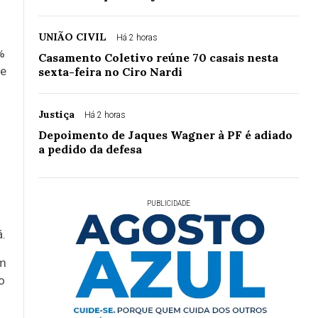
UNIÃO CIVIL
Há 2 horas
%
Casamento Coletivo reúne 70 casais nesta
se
sexta-feira no Ciro Nardi
Justiça
Há 2 horas
Depoimento de Jaques Wagner à PF é adiado
a pedido da defesa
o
PUBLICIDADE
á.
om
o