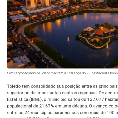
Setor agropecuário de Toledo mantém a liderança do VBP estadual e impu
Toledo tem consolidado sua posição entre as principais
superior ao de importantes centros regionais. De acordo
Estatística (IBGE), o município saltou de 132.077 hab
populacional de 21,67% em uma década. O avanço colo
entre os 24 municípios paranaenses com mais de 100 mi