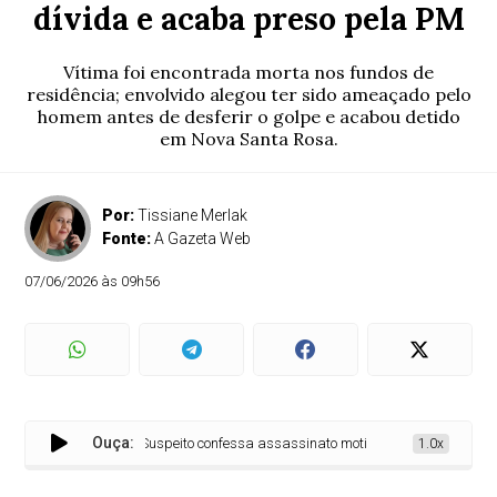
dívida e acaba preso pela PM
Vítima foi encontrada morta nos fundos de
residência; envolvido alegou ter sido ameaçado pelo
homem antes de desferir o golpe e acabou detido
em Nova Santa Rosa.
Por:
Tissiane Merlak
Fonte:
A Gazeta Web
07/06/2026 às 09h56
Ouça:
Suspeito confessa assassinato motivado por cobrança de dív
1.0x