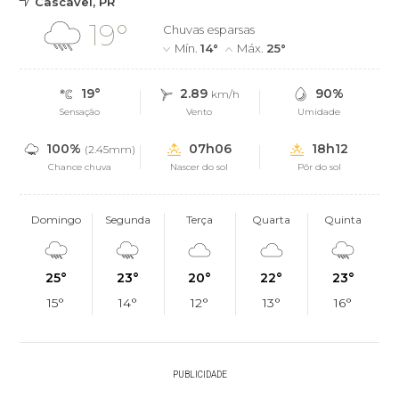
Cascavel, PR
19°
Chuvas esparsas
Mín.
14°
Máx.
25°
19°
2.89
90%
km/h
Sensação
Vento
Umidade
100%
07h06
18h12
(2.45mm)
Chance chuva
Nascer do sol
Pôr do sol
Domingo
Segunda
Terça
Quarta
Quinta
25°
23°
20°
22°
23°
15°
14°
12°
13°
16°
PUBLICIDADE