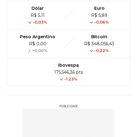
Dólar
Euro
R$ 5,11
R$ 5,89
-0,03%
-0,06%
Peso Argentino
Bitcoin
R$ 0,00
R$ 348,056,43
+0,00%
-0,22%
Ibovespa
175,546,36 pts
-1.23%
PUBLICIDADE