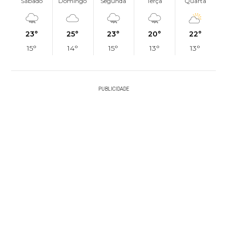
Sábado
Domingo
Segunda
Terça
Quarta
23°
25°
23°
20°
22°
15°
14°
15°
13°
13°
PUBLICIDADE