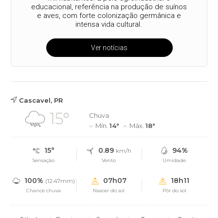
educacional, referência na produção de suínos
e aves, com forte colonização germânica e
intensa vida cultural.
Ver notícias
Cascavel, PR
15°
Chuva
Mín.
14°
Máx.
18°
15°
0.89
94%
km/h
Sensação
Vento
Umidade
100%
07h07
18h11
(12.47mm)
Chance chuva
Nascer do sol
Pôr do sol