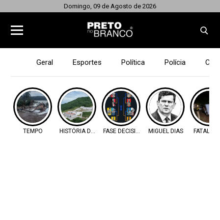
Domingo, 09 de Agosto de 2026
Geral
Esportes
Política
Polícia
Cid
TEMPO
HISTÓRIA DO OESTE
FASE DECISIVA
MIGUEL DIAS
FATALIDA