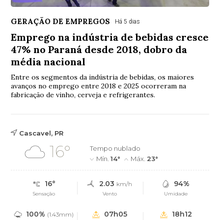
GERAÇÃO DE EMPREGOS
Há 5 dias
Emprego na indústria de bebidas cresce
47% no Paraná desde 2018, dobro da
média nacional
Entre os segmentos da indústria de bebidas, os maiores
avanços no emprego entre 2018 e 2025 ocorreram na
fabricação de vinho, cerveja e refrigerantes.
Cascavel, PR
16°
Tempo nublado
Mín.
14°
Máx.
23°
16°
2.03
94%
km/h
Sensação
Vento
Umidade
100%
07h05
18h12
(1.43mm)