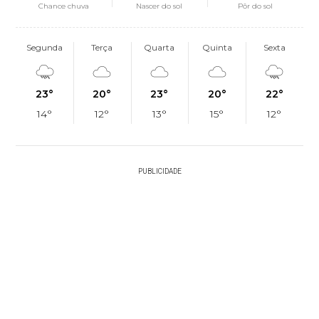
Chance chuva
Nascer do sol
Pôr do sol
Segunda
Terça
Quarta
Quinta
Sexta
23°
20°
23°
20°
22°
14°
12°
13°
15°
12°
PUBLICIDADE