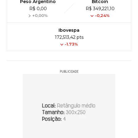
Peso Argentino
Bitcoin
R$ 0,00
R$ 349,221,10
+0,00%
-0,24%
Ibovespa
172,513,42 pts
-1.73%
PUBLICIDADE