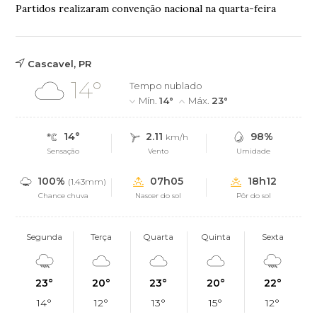
Partidos realizaram convenção nacional na quarta-feira
Cascavel, PR
14°
Tempo nublado
Mín.
14°
Máx.
23°
14°
2.11
98%
km/h
Sensação
Vento
Umidade
100%
07h05
18h12
(1.43mm)
Chance chuva
Nascer do sol
Pôr do sol
Segunda
Terça
Quarta
Quinta
Sexta
23°
20°
23°
20°
22°
14°
12°
13°
15°
12°