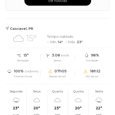
Ver notícias
Cascavel, PR
15°
Tempo nublado
Mín.
14°
Máx.
23°
15°
3.08
98%
km/h
Sensação
Vento
Umidade
100%
07h05
18h12
(1.43mm)
Chance chuva
Nascer do sol
Pôr do sol
Segunda
Terça
Quarta
Quinta
Sexta
23°
20°
23°
20°
22°