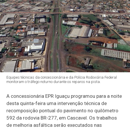
Equipes técnicas da concessionária e da Polícia Rodoviária Federal
monitoram o tráfego noturno durante os reparos na pista.
A concessionária EPR Iguaçu programou para a noite
desta quinta-feira uma intervenção técnica de
recomposição pontual do pavimento no quilômetro
592 da rodovia BR-277, em Cascavel. Os trabalhos
de melhoria asfáltica serão executados nas