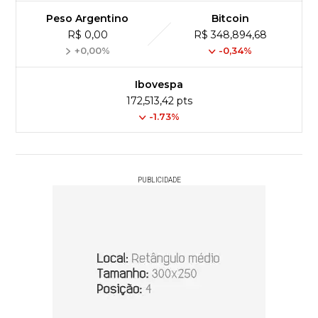
Peso Argentino
Bitcoin
R$ 0,00
R$ 348,894,68
+0,00%
-0,34%
Ibovespa
172,513,42 pts
-1.73%
PUBLICIDADE