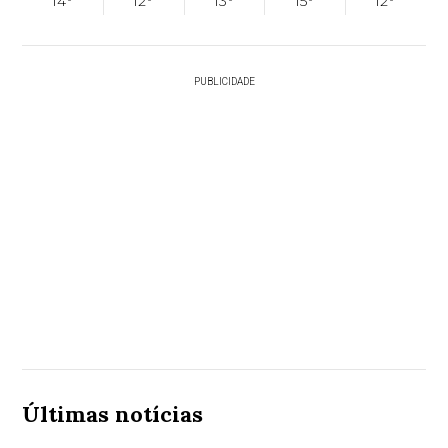
14°
12°
13°
15°
12°
PUBLICIDADE
Últimas notícias