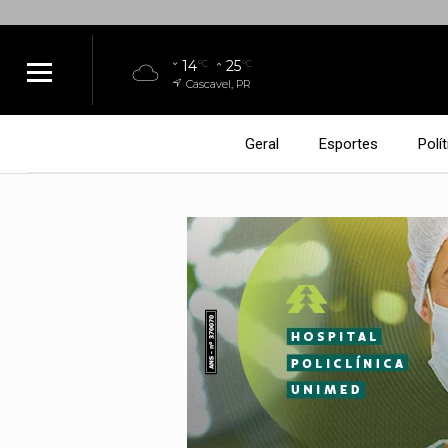
14
25
°C
°C
Cascavel, PR
Geral
Esportes
Polít