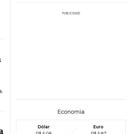
PUBLICIDADE
m
ob
Economia
Dólar
Euro
a
R$ 5,08
R$ 5,87