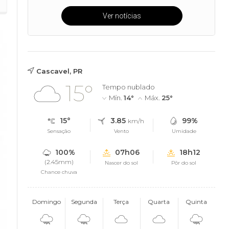
Ver notícias
Cascavel, PR
15°
Tempo nublado
Mín.
14°
Máx.
25°
15°
3.85
99%
km/h
Sensação
Vento
Umidade
100%
07h06
18h12
(2.45mm)
Nascer do sol
Pôr do sol
Chance chuva
Domingo
Segunda
Terça
Quarta
Quinta