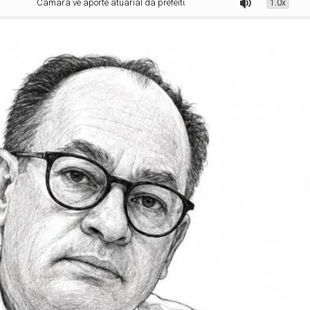
Câmara vê aporte atuarial da prefeitura ao IPMC
1.0x