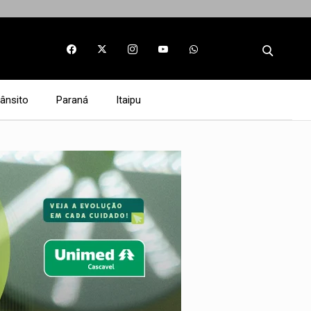
rânsito
Paraná
Itaipu