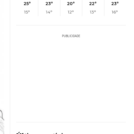
25°
23°
20°
22°
23°
15°
14°
12°
13°
16°
PUBLICIDADE