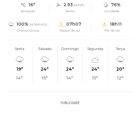
16°
2.93
76%
km/h
Sensação
Vento
Umidade
100%
07h07
18h11
(4.14mm)
Chance chuva
Nascer do sol
Pôr do sol
Sexta
Sábado
Domingo
Segunda
Terça
19°
24°
24°
24°
20°
14°
15°
14°
15°
12°
PUBLICIDADE