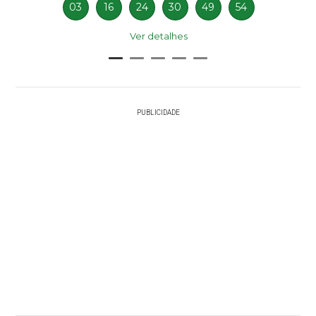
03
16
24
30
49
54
Ver detalhes
PUBLICIDADE