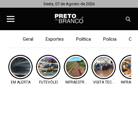
Sexta, 07 de Agosto de 2026
Geral
Esportes
Política
Polícia
Cid
EM ALERTA
FUTEVÔLEI
INFRAESTRUTURA
VISITA TÉCNICA
INFRAES