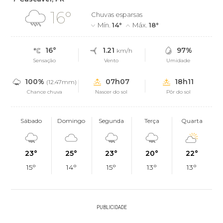
16°
Chuvas esparsas
Mín.
14°
Máx.
18°
16°
1.21
97%
km/h
Sensação
Vento
Umidade
100%
07h07
18h11
(12.47mm)
Chance chuva
Nascer do sol
Pôr do sol
Sábado
Domingo
Segunda
Terça
Quarta
23°
25°
23°
20°
22°
15°
14°
15°
13°
13°
PUBLICIDADE