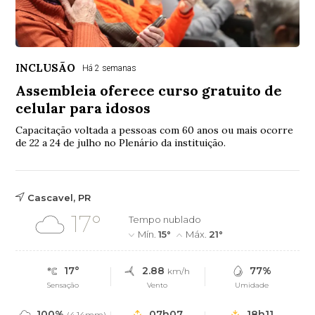
INCLUSÃO
Há 2 semanas
Assembleia oferece curso gratuito de
celular para idosos
Capacitação voltada a pessoas com 60 anos ou mais ocorre
de 22 a 24 de julho no Plenário da instituição.
Cascavel, PR
17°
Tempo nublado
Mín.
15°
Máx.
21°
17°
2.88
77%
km/h
Sensação
Vento
Umidade
100%
07h07
18h11
(4.14mm)