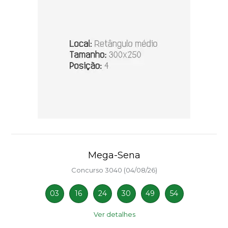
Mega-Sena
Concurso 3040 (04/08/26)
03
16
24
30
49
54
Ver detalhes