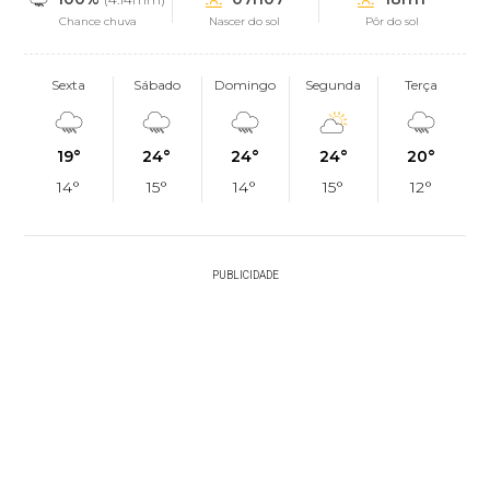
Chance chuva
Nascer do sol
Pôr do sol
Sexta
Sábado
Domingo
Segunda
Terça
19°
24°
24°
24°
20°
14°
15°
14°
15°
12°
PUBLICIDADE