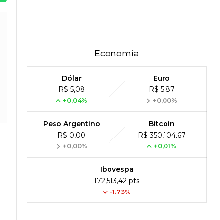
Economia
Dólar
Euro
R$ 5,08
R$ 5,87
+0,04%
+0,00%
Peso Argentino
Bitcoin
R$ 0,00
R$ 350,104,67
+0,00%
+0,01%
Ibovespa
172,513,42 pts
-1.73%