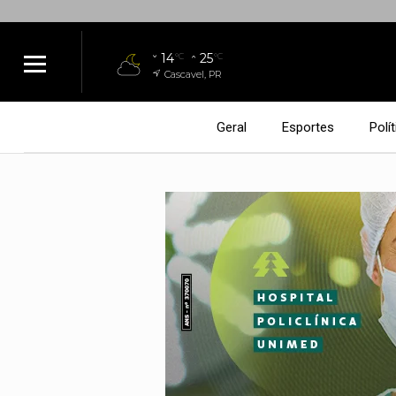
14
25
°C
°C
Cascavel, PR
Geral
Esportes
Polít