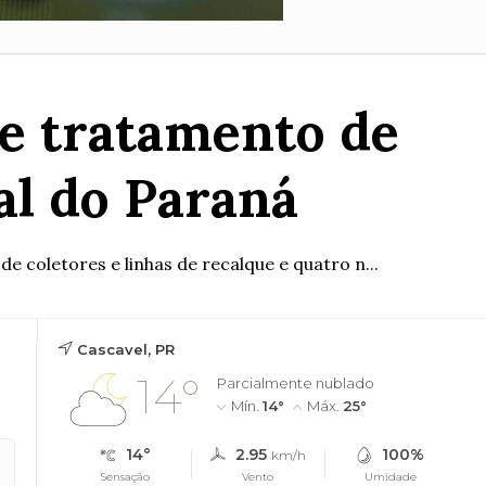
 e tratamento de
al do Paraná
e coletores e linhas de recalque e quatro n...
Cascavel, PR
14°
Parcialmente nublado
Mín.
14°
Máx.
25°
14°
2.95
100%
km/h
Sensação
Vento
Umidade