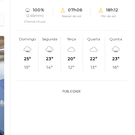
100%
07h06
18h12
(2.45mm)
Nascer do sol
Pôr do sol
Chance chuva
Domingo
Segunda
Terça
Quarta
Quinta
25°
23°
20°
22°
23°
15°
14°
12°
13°
16°
PUBLICIDADE