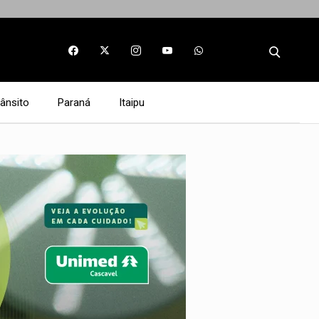
rânsito
Paraná
Itaipu