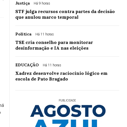
Justiça
Há 9 horas
STF julga recursos contra partes da decisão
que anulou marco temporal
Política
Há 11 horas
TSE cria conselho para monitorar
desinformação e IA nas eleições
EDUCAÇÃO
Há 11 horas
Xadrez desenvolve raciocínio lógico em
escola de Pato Bragado
PUBLICIDADE
ná
o