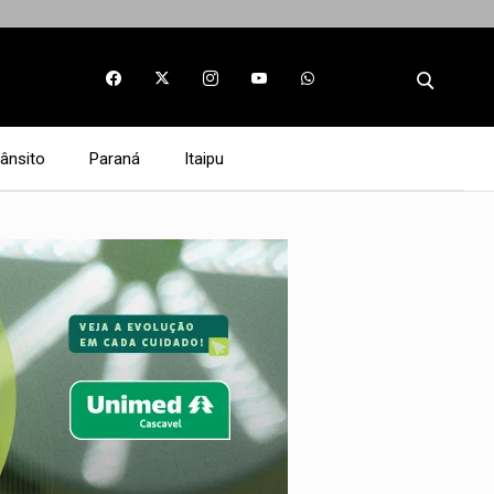
rânsito
Paraná
Itaipu