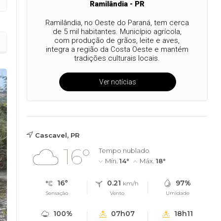
Ramilândia - PR
Ramilândia, no Oeste do Paraná, tem cerca
de 5 mil habitantes. Município agrícola,
com produção de grãos, leite e aves,
integra a região da Costa Oeste e mantém
tradições culturais locais.
Ver notícias
Cascavel, PR
16°
Tempo nublado
Mín.
14°
Máx.
18°
16°
0.21
97%
km/h
Sensação
Vento
Umidade
100%
07h07
18h11