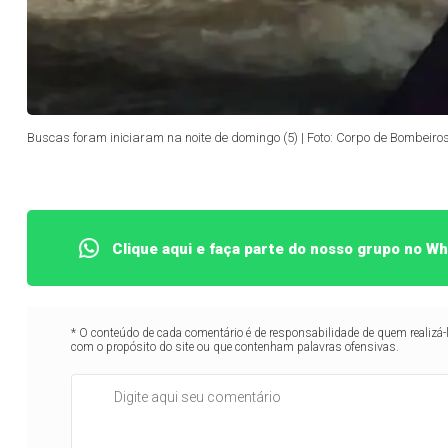
Buscas foram iniciaram na noite de domingo (5) | Foto: Corpo de Bombeiro
Clique aqui e faça parte do nosso grupo no W
* O conteúdo de cada comentário é de responsabilidade de quem realizá-
com o propósito do site ou que contenham palavras ofensivas.