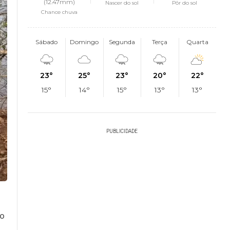
(12.47mm)
Nascer do sol
Pôr do sol
Chance chuva
Sábado
Domingo
Segunda
Terça
Quarta
23°
25°
23°
20°
22°
15°
14°
15°
13°
13°
PUBLICIDADE
so