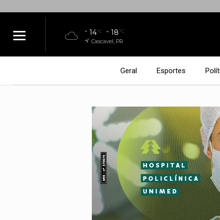
14
18
°C
°C
Cascavel, PR
Geral
Esportes
Polít