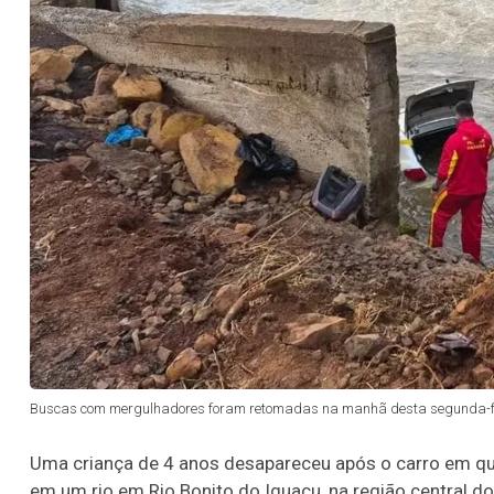
Buscas com mergulhadores foram retomadas na manhã desta segunda-feir
Uma criança de 4 anos desapareceu após o carro em que
em um rio em Rio Bonito do Iguaçu, na região central d