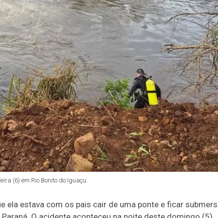
a (6) em Rio Bonito do Iguaçu.
 ela estava com os pais cair de uma ponte e ficar submer
o Paraná. O acidente aconteceu na noite deste domingo (5).