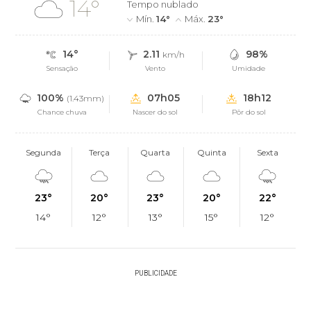
14°
Tempo nublado
Mín.
14°
Máx.
23°
14°
2.11
98%
km/h
Sensação
Vento
Umidade
100%
07h05
18h12
(1.43mm)
Chance chuva
Nascer do sol
Pôr do sol
Segunda
Terça
Quarta
Quinta
Sexta
23°
20°
23°
20°
22°
14°
12°
13°
15°
12°
PUBLICIDADE