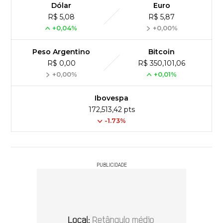
Dólar
Euro
R$ 5,08
R$ 5,87
+0,04%
+0,00%
Peso Argentino
Bitcoin
R$ 0,00
R$ 350,101,06
+0,00%
+0,01%
Ibovespa
172,513,42 pts
-1.73%
PUBLICIDADE