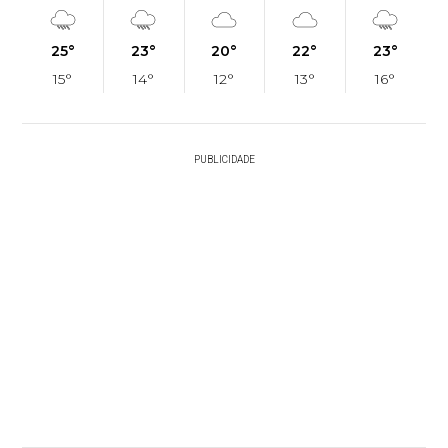
25°
23°
20°
22°
23°
15°
14°
12°
13°
16°
PUBLICIDADE