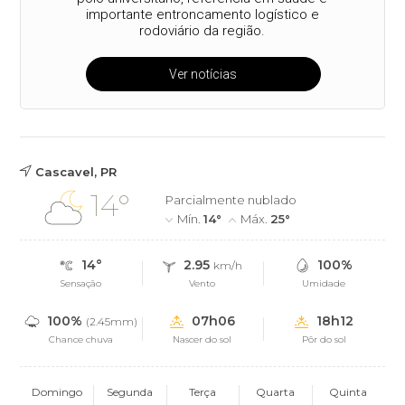
importante entroncamento logístico e
rodoviário da região.
Ver notícias
Cascavel, PR
14°
Parcialmente nublado
Mín.
14°
Máx.
25°
14°
2.95
100%
km/h
Sensação
Vento
Umidade
100%
07h06
18h12
(2.45mm)
Chance chuva
Nascer do sol
Pôr do sol
Domingo
Segunda
Terça
Quarta
Quinta