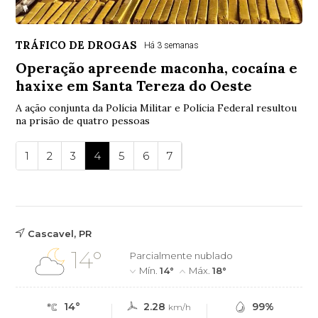
TRÁFICO DE DROGAS
Há 3 semanas
Operação apreende maconha, cocaína e
haxixe em Santa Tereza do Oeste
A ação conjunta da Polícia Militar e Polícia Federal resultou
na prisão de quatro pessoas
1
2
3
4
5
6
7
Cascavel, PR
14°
Parcialmente nublado
Mín.
14°
Máx.
18°
14°
2.28
99%
km/h