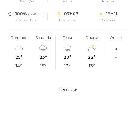
Sensação
Vento
Umidade
100%
07h07
18h11
(12.47mm)
Chance chuva
Nascer do sol
Pôr do sol
Domingo
Segunda
Terça
Quarta
Quinta
°
25°
23°
20°
22°
°
14°
15°
13°
13°
PUBLICIDADE