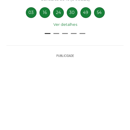
03
16
24
30
49
54
Ver detalhes
PUBLICIDADE