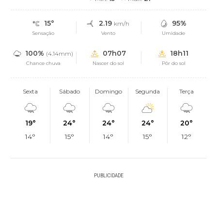
15°
2.19
95%
km/h
Sensação
Vento
Umidade
100%
07h07
18h11
(4.14mm)
Chance chuva
Nascer do sol
Pôr do sol
Sexta
Sábado
Domingo
Segunda
Terça
19°
24°
24°
24°
20°
14°
15°
14°
15°
12°
PUBLICIDADE