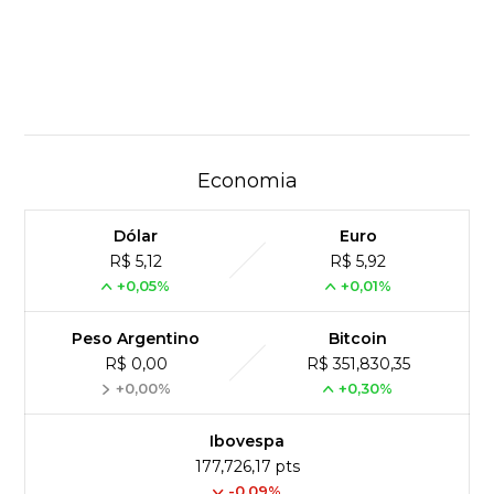
Economia
Dólar
Euro
R$ 5,12
R$ 5,92
+0,05%
+0,01%
Peso Argentino
Bitcoin
R$ 0,00
R$ 351,830,35
+0,00%
+0,30%
Ibovespa
177,726,17 pts
-0.09%