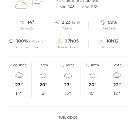
14°
Parcialmente nublado
Mín.
14°
Máx.
23°
14°
2.23
99%
km/h
Sensação
Vento
Umidade
100%
07h05
18h12
(1.43mm)
Chance chuva
Nascer do sol
Pôr do sol
Segunda
Terça
Quarta
Quinta
Sexta
23°
20°
23°
20°
22°
14°
12°
13°
15°
12°
PUBLICIDADE