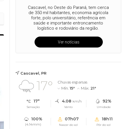
Cascavel, no Oeste do Paraná, tem cerca
de 350 mil habitantes, economia agrícola
forte, polo universitário, referência em
saúde e importante entroncamento
logístico e rodoviário da região.
Ver notícias
Cascavel, PR
17°
Chuvas esparsas
Mín.
15°
Máx.
21°
17°
4.08
92%
km/h
Sensação
Vento
Umidade
100%
07h07
18h11
(4.14mm)
Nascer do sol
Pôr do sol