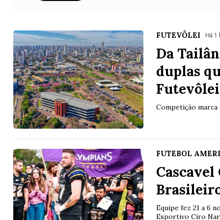
FUTEVÔLEI
Há 1 
Da Tailân
duplas q
Futevôle
Competição marca o
FUTEBOL AMER
Cascavel
Brasileir
Equipe fez 21 a 6 
Esportivo Ciro Nar