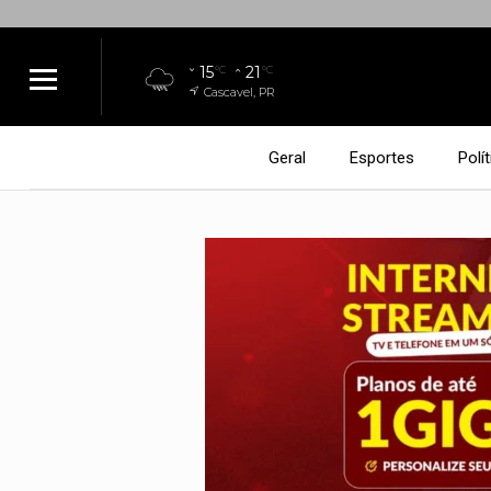
15
21
°C
°C
Cascavel, PR
Geral
Esportes
Polít