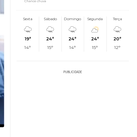
Chance chuva
Sexta
Sábado
Domingo
Segunda
Terça
19°
24°
24°
24°
20°
14°
15°
14°
15°
12°
PUBLICIDADE