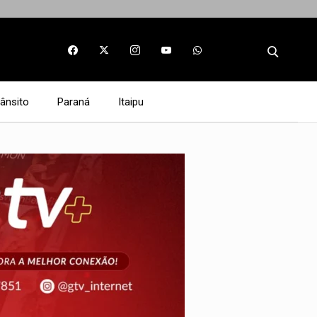
rânsito
Paraná
Itaipu