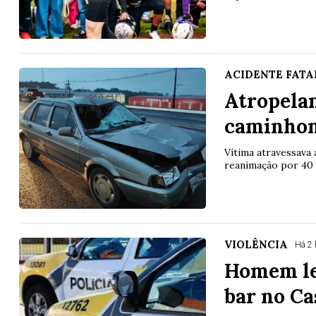
ACIDENTE FATA
Atropela
caminhon
Vítima atravessava
reanimação por 40 
VIOLÊNCIA
Há 2 
Homem le
bar no Ca