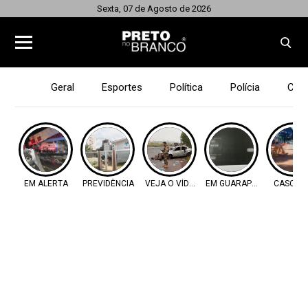
Sexta, 07 de Agosto de 2026
Geral
Esportes
Política
Polícia
Cid
EM ALERTA
PREVIDÊNCIA
VEJA O VÍDEO
EM GUARAPUAVA
CASCAV