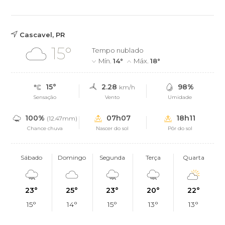
Cascavel, PR
15°
Tempo nublado
Mín.
14°
Máx.
18°
15°
2.28
98%
km/h
Sensação
Vento
Umidade
100%
07h07
18h11
(12.47mm)
Chance chuva
Nascer do sol
Pôr do sol
Sábado
Domingo
Segunda
Terça
Quarta
23°
25°
23°
20°
22°
15°
14°
15°
13°
13°