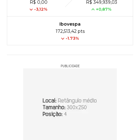
R$ 0,00
R$ 349,939,03
-3,12%
+0,87%
Ibovespa
172,513,42 pts
-1.73%
PUBLICIDADE