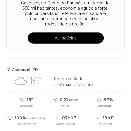
Cascavel, no Oeste do Paraná, tem cerca de
350 mil habitantes, economia agrícola forte,
polo universitário, referência em saúde e
importante entroncamento logístico e
rodoviário da região.
Ver notícias
Cascavel, PR
16°
Tempo nublado
Mín.
14°
Máx.
18°
16°
0.21
97%
km/h
Sensação
Vento
Umidade
100%
07h07
18h11
(12.47mm)
Chance chuva
Nascer do sol
Pôr do sol