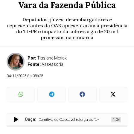
Vara da Fazenda Pública
Deputados, juízes, desembargadores e
representantes da OAB apresentaram à presidência
do TJ-PR o impacto da sobrecarga de 20 mil
processos na comarca
Por:
Tissiane Merlak
Fonte:
Assessoria
04/11/2025 às 08h25
Ouça:
Comitiva de Cascavel reforça ao TJ-PR necessidade de nova 
1.0x