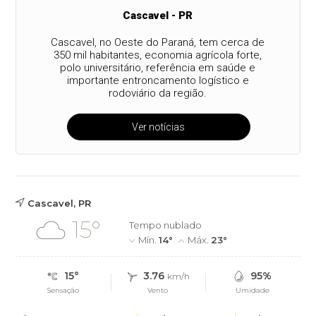
Cascavel - PR
Cascavel, no Oeste do Paraná, tem cerca de
350 mil habitantes, economia agrícola forte,
polo universitário, referência em saúde e
importante entroncamento logístico e
rodoviário da região.
Ver notícias
Cascavel, PR
15°
Tempo nublado
Mín.
14°
Máx.
23°
15°
3.76
95%
km/h
Sensação
Vento
Umidade