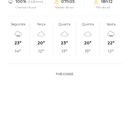
100%
07h05
18h12
(1.43mm)
Chance chuva
Nascer do sol
Pôr do sol
Segunda
Terça
Quarta
Quinta
Sexta
23°
20°
23°
20°
22°
14°
12°
13°
15°
12°
PUBLICIDADE