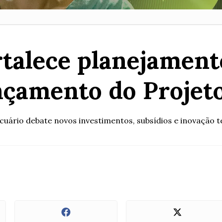
rtalece planejament
nçamento do Projet
uário debate novos investimentos, subsídios e inovação te