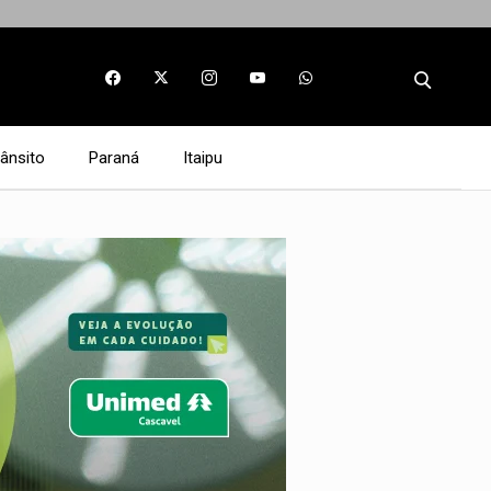
rânsito
Paraná
Itaipu