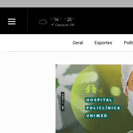
14
25
°C
°C
Cascavel, PR
Geral
Esportes
Polít