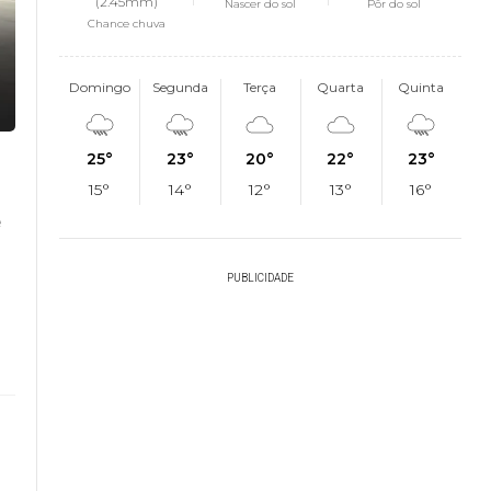
(2.45mm)
Nascer do sol
Pôr do sol
Chance chuva
Domingo
Segunda
Terça
Quarta
Quinta
25°
23°
20°
22°
23°
15°
14°
12°
13°
16°
e
PUBLICIDADE