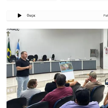
Ouça:
Pato Bragado fo