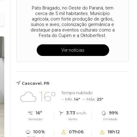
Pato Bragado, no Oeste do Paraná, tem
cerca de 5 mil habitantes. Município
agrícola, com forte produção de grãos,
suínos e aves, colonização germânica e
destaque para eventos culturais como a
Festa do Cupim e a Oktoberfest.
Ver notícias
Cascavel, PR
16°
Tempo nublado
Mín.
14°
Máx.
25°
16°
3.73
99%
km/h
Sensação
Vento
Umidade
100%
07h06
18h12