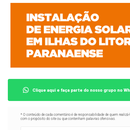
Clique aqui e faça parte do nosso grupo no W
* O conteúdo de cada comentário é de responsabilidade de quem realizá-
com o propósito do site ou que contenham palavras ofensivas.