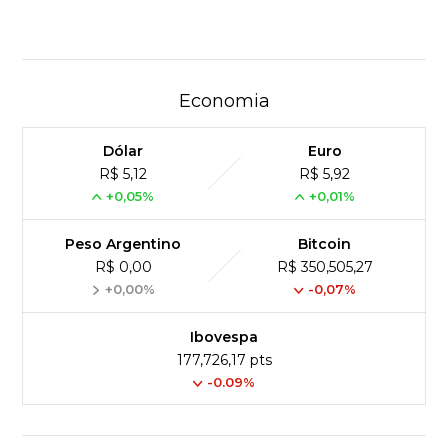
Economia
Dólar
Euro
R$ 5,12
R$ 5,92
+0,05%
+0,01%
Peso Argentino
Bitcoin
R$ 0,00
R$ 350,505,27
+0,00%
-0,07%
Ibovespa
177,726,17 pts
-0.09%