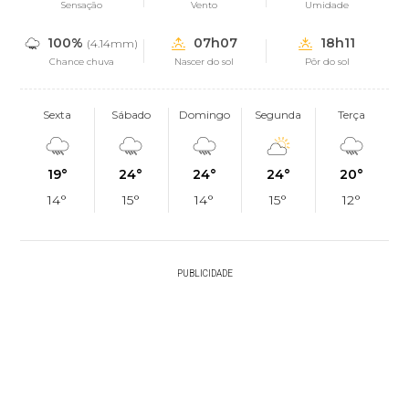
Sensação
Vento
Umidade
100%
07h07
18h11
(4.14mm)
Chance chuva
Nascer do sol
Pôr do sol
Sexta
Sábado
Domingo
Segunda
Terça
19°
24°
24°
24°
20°
14°
15°
14°
15°
12°
PUBLICIDADE