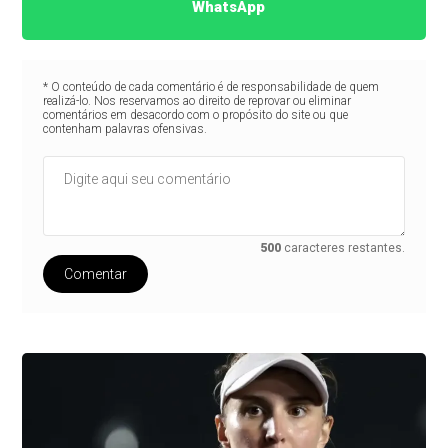
WhatsApp
* O conteúdo de cada comentário é de responsabilidade de quem
realizá-lo. Nos reservamos ao direito de reprovar ou eliminar
comentários em desacordo com o propósito do site ou que
contenham palavras ofensivas.
500
caracteres restantes.
Comentar