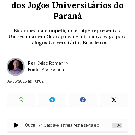
dos Jogos Universitários do
Paraná
Bicampeã da competição, equipe representa a
Unicesumar em Guarapuava e mira nova vaga para
os Jogos Universitários Brasileiros
Por:
Celso Romankiv
Fonte:
Assessoria
08/05/2026 às 10h02
Ouça:
Stein Cascavel estreia nesta sexta e busca tricampeonato dos J
1.0x