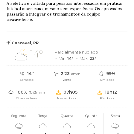
A seletiva é voltada para pessoas interessadas em praticar
futebol americano, mesmo sem experiência. Os aprovados
passarão a integrar os treinamentos da equipe
cascavelense.
Cascavel, PR
14°
Parcialmente nublado
Mín.
14°
Máx.
23°
14°
2.23
99%
km/h
Sensação
Vento
Umidade
100%
07h05
18h12
(1.43mm)
Chance chuva
Nascer do sol
Pôr do sol
Segunda
Terça
Quarta
Quinta
Sexta