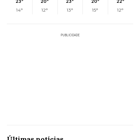
23°
20°
23°
20°
22°
14°
12°
13°
15°
12°
PUBLICIDADE
Últimas notícias