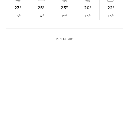
23°
25°
23°
20°
22°
15°
14°
15°
13°
13°
PUBLICIDADE