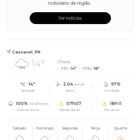
rodoviário da região.
Ver notícias
Cascavel, PR
14°
Chuva
Mín.
14°
Máx.
18°
14°
2.04
97%
km/h
Sensação
Vento
Umidade
100%
07h07
18h11
(12.47mm)
Chance chuva
Nascer do sol
Pôr do sol
Sábado
Domingo
Segunda
Terça
Quarta