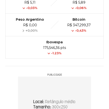
R$ 5,11
R$ 5,89
-0,03%
-0,06%
Peso Argentino
Bitcoin
R$ 0,00
R$ 347,299,37
+0,00%
-0,43%
Ibovespa
175,546,36 pts
-1.23%
PUBLICIDADE