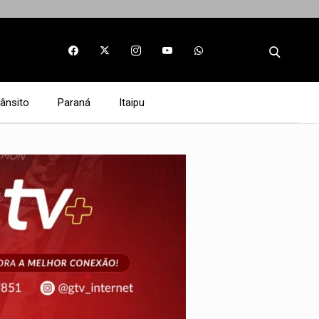
rânsito
Paraná
Itaipu