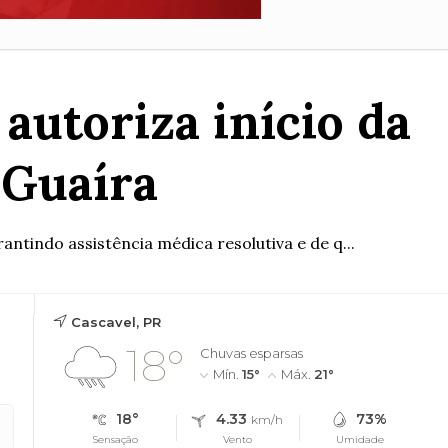
autoriza início da
 Guaíra
ntindo assistência médica resolutiva e de q...
Cascavel, PR
18°
Chuvas esparsas
Mín.
15°
Máx.
21°
18°
4.33
73%
km/h
Sensação
Vento
Umidade