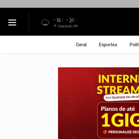
15
21
°C
°C
Cascavel, PR
Geral
Esportes
Polít