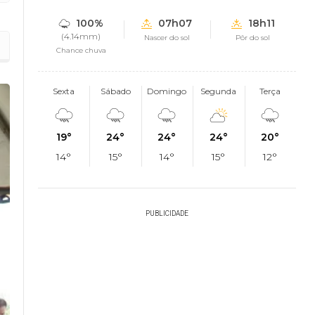
100%
07h07
18h11
(4.14mm)
Nascer do sol
Pôr do sol
Chance chuva
Sexta
Sábado
Domingo
Segunda
Terça
19°
24°
24°
24°
20°
14°
15°
14°
15°
12°
PUBLICIDADE