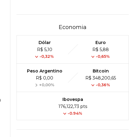
Economia
Dólar
Euro
R$ 5,10
R$ 5,88
-0,32%
-0,65%
Peso Argentino
Bitcoin
R$ 0,00
R$ 348,200,65
+0,00%
-0,36%
m
Ibovespa
176,122,73 pts
-0.94%
o